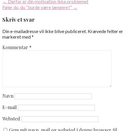
Indlægsnavigation
← Derfor er din motivation ikke problemet
Føler du, du “burde være længere?” →
Skriv et svar
Din e-mailadresse vil ikke blive publiceret.
Krævede felter er
markeret med
*
Kommentar
*
Navn
E-mail
Websted
Gem mit navn, mail og websted i denne browser til