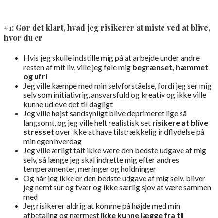
#1: Gør det klart, hvad jeg risikerer at miste ved at blive,
hvor du er
Hvis jeg skulle indstille mig på at arbejde under andre
resten af mit liv, ville jeg føle mig
begrænset, hæmmet
og ufri
Jeg ville kæmpe med min selvforståelse, fordi jeg ser mig
selv som initiativrig, ansvarsfuld og kreativ og ikke ville
kunne udleve det til dagligt
Jeg ville højst sandsynligt blive deprimeret lige så
langsomt, og jeg ville helt realistisk set
risikere at blive
stresset
over ikke at have tilstrækkelig indflydelse på
min egen hverdag
Jeg ville ærligt talt ikke være den bedste udgave af mig
selv, så længe jeg skal indrette mig efter andres
temperamenter, meninger og holdninger
Og når jeg ikke er den bedste udgave af mig selv, bliver
jeg nemt sur og tvær og ikke særlig sjov at være sammen
med
Jeg risikerer aldrig at komme på højde med min
afbetaling og nærmest
ikke kunne lægge fra til