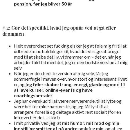
pension, før jeg bliver 50 år
# 2: Gør det specifikt, hvad jeg opnår ved at gå efter
drømmen
Helt overordnet set fucking elsker jeg at føle mig fri til at
udbrede mine holdninger til, hvad det vil sige at bruge
mod til at skabe det liv, vi drømmer om – det er, når jeg
arbejder fuld tid med det, jeg er den bedste version af mig
selv
Når jeg er den bedste version af mig selv, får jeg
sommerfugle i maven over, hvor stort og interessant, livet
er, og
jeg føler skabertrang, energi, glæde og mod til
at lave kurser, online-events og have
coachingsamtaler
Jeg har overskud til at være nærværende, til at lytte og
være her for mine nærmeste, og jeg får lyst til at
arrangere, foreslå og deltage aktivt rent socialt (for en
introvert er det… stort)
I mit privatliv ved jeg, at
mit humør, mit mod og min
indstilling smitter af på andre
omkring mig, og at jeg