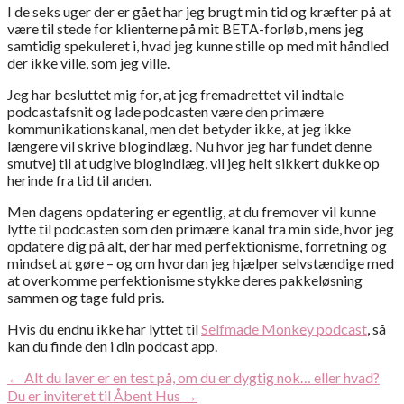
I de seks uger der er gået har jeg brugt min tid og kræfter på at
være til stede for klienterne på mit BETA-forløb, mens jeg
samtidig spekuleret i, hvad jeg kunne stille op med mit håndled
der ikke ville, som jeg ville.
Jeg har besluttet mig for, at jeg fremadrettet vil indtale
podcastafsnit og lade podcasten være den primære
kommunikationskanal, men det betyder ikke, at jeg ikke
længere vil skrive blogindlæg. Nu hvor jeg har fundet denne
smutvej til at udgive blogindlæg, vil jeg helt sikkert dukke op
herinde fra tid til anden.
Men dagens opdatering er egentlig, at du fremover vil kunne
lytte til podcasten som den primære kanal fra min side, hvor jeg
opdatere dig på alt, der har med perfektionisme, forretning og
mindset at gøre – og om hvordan jeg hjælper selvstændige med
at overkomme perfektionisme stykke deres pakkeløsning
sammen og tage fuld pris.
Hvis du endnu ikke har lyttet til
Selfmade Monkey podcast
, så
kan du finde den i din podcast app.
Indlægsnavigation
← Alt du laver er en test på, om du er dygtig nok… eller hvad?
Du er inviteret til Åbent Hus →