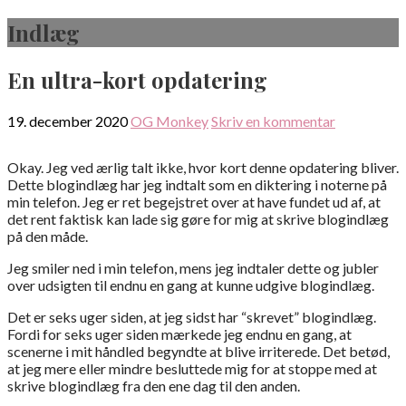
Gå
Indlæg
til
indhold
En ultra-kort opdatering
19. december 2020
OG Monkey
Skriv en kommentar
Okay. Jeg ved ærlig talt ikke, hvor kort denne opdatering bliver.
Dette blogindlæg har jeg indtalt som en diktering i noterne på
min telefon. Jeg er ret begejstret over at have fundet ud af, at
det rent faktisk kan lade sig gøre for mig at skrive blogindlæg
på den måde.
Jeg smiler ned i min telefon, mens jeg indtaler dette og jubler
over udsigten til endnu en gang at kunne udgive blogindlæg.
Det er seks uger siden, at jeg sidst har “skrevet” blogindlæg.
Fordi for seks uger siden mærkede jeg endnu en gang, at
scenerne i mit håndled begyndte at blive irriterede. Det betød,
at jeg mere eller mindre besluttede mig for at stoppe med at
skrive blogindlæg fra den ene dag til den anden.